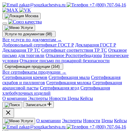
zakaz@souzkachestva.ru
+7 (800) 707-94-16
Москва
Услуги
Услуги по документам (98)
Все услуги по документам →
Добровольный сертификат ГОСТ Р
Декларация ГОСТ Р
Декларация ТР ТС
Сертификат соответствия ТР ТС
Отказное
письмо для торговли
Отказное Роспотребнадзора
Технические
условия
Отказное письмо по пожарной безопасности
Сертификация продукции (164)
Все сертификаты продукции →
Сертификация кремов
Сертификация мыла
Сертификация
скрабов и пиллингов
Сертификация молока
Сертификация
арахисовой пасты
Сертификация ягод
Сертификация
хлебобулочных изделий
О компании
Эксперты
Новости
Цены
Кейсы
Записаться
О компании
Эксперты
Новости
Цены
Кейсы
Услуги
zakaz@souzkachestva.ru
+7 (800) 707-94-16