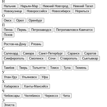
Н
Нальчик
Нарьян-Мар
Нижний Новгород
Нижний Тагил
Новокузнецк
Новороссийск
Новосибирск
Норильск
О
Омск
Орел
Оренбург
П
Пенза
Пермь
Петрозаводск
Петропавловск-Камчатск
Псков
Р
Ростов-на-Дону
Рязань
С
Салехард
Самара
Санкт-Петербург
Саранск
Саратов
Симферополь
Смоленск
Сочи
Ставрополь
Сыктывкар
Т
Тамбов
Тверь
Тольятти
Томск
Тула
Тюмень
У
Улан-Удэ
Ульяновск
Уфа
Х
Хабаровск
Ханты-Мансийск
Ч
Чебоксары
Челябинск
Черкесск
Чита
Э
Элиста