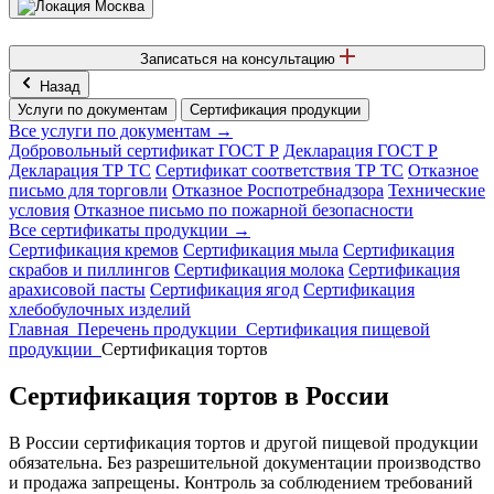
Москва
Записаться на консультацию
Назад
Услуги по документам
Сертификация продукции
Все услуги по документам →
Добровольный сертификат ГОСТ Р
Декларация ГОСТ Р
Декларация ТР ТС
Сертификат соответствия ТР ТС
Отказное
письмо для торговли
Отказное Роспотребнадзора
Технические
условия
Отказное письмо по пожарной безопасности
Все сертификаты продукции →
Сертификация кремов
Сертификация мыла
Сертификация
скрабов и пиллингов
Сертификация молока
Сертификация
арахисовой пасты
Сертификация ягод
Сертификация
хлебобулочных изделий
Главная
Перечень продукции
Сертификация пищевой
продукции
Сертификация тортов
Сертификация тортов в России
В России сертификация тортов и другой пищевой продукции
обязательна. Без разрешительной документации производство
и продажа запрещены. Контроль за соблюдением требований