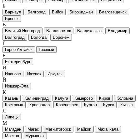
Б
Барнаул
Белгород
Бийск
Биробиджан
Благовещенск
Брянск
В
Великий Новгород
Владивосток
Владикавказ
Владимир
Волгоград
Вологда
Воронеж
Г
Горно-Алтайск
Грозный
Е
Екатеринбург
И
Иваново
Ижевск
Иркутск
Й
Йошкар-Ола
К
Казань
Калининград
Калуга
Кемерово
Киров
Коломна
Кострома
Краснодар
Красноярск
Курган
Курск
Кызыл
Л
Липецк
М
Магадан
Магас
Магнитогорск
Майкоп
Махачкала
Москва
Мурманск