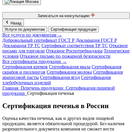
Москва
Записаться на консультацию
Назад
Услуги по документам
Сертификация продукции
Все услуги по документам →
Добровольный сертификат ГОСТ Р
Декларация ГОСТ Р
Декларация ТР ТС
Сертификат соответствия ТР ТС
Отказное
письмо для торговли
Отказное Роспотребнадзора
Технические
условия
Отказное письмо по пожарной безопасности
Все сертификаты продукции →
Сертификация кремов
Сертификация мыла
Сертификация
скрабов и пиллингов
Сертификация молока
Сертификация
арахисовой пасты
Сертификация ягод
Сертификация
хлебобулочных изделий
Главная
Перечень продукции
Сертификация пищевой
продукции
Сертификация печенья
Сертификация печенья в России
Оценка качества печенья, как и других видов пищевой
продукции, является обязательной процедурой. Без наличия
разрешительного документа компания не сможет вести