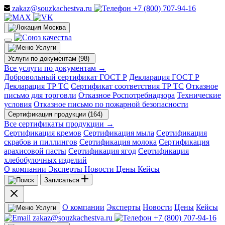
zakaz@souzkachestva.ru
+7 (800) 707-94-16
Москва
Услуги
Услуги по документам (98)
Все услуги по документам →
Добровольный сертификат ГОСТ Р
Декларация ГОСТ Р
Декларация ТР ТС
Сертификат соответствия ТР ТС
Отказное
письмо для торговли
Отказное Роспотребнадзора
Технические
условия
Отказное письмо по пожарной безопасности
Сертификация продукции (164)
Все сертификаты продукции →
Сертификация кремов
Сертификация мыла
Сертификация
скрабов и пиллингов
Сертификация молока
Сертификация
арахисовой пасты
Сертификация ягод
Сертификация
хлебобулочных изделий
О компании
Эксперты
Новости
Цены
Кейсы
Записаться
О компании
Эксперты
Новости
Цены
Кейсы
Услуги
zakaz@souzkachestva.ru
+7 (800) 707-94-16