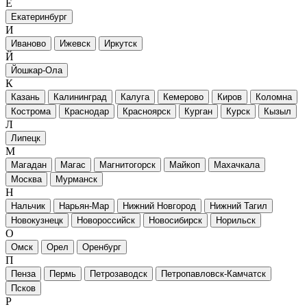
Е
Екатеринбург
И
Иваново
Ижевск
Иркутск
Й
Йошкар-Ола
К
Казань
Калининград
Калуга
Кемерово
Киров
Коломна
Кострома
Краснодар
Красноярск
Курган
Курск
Кызыл
Л
Липецк
М
Магадан
Магас
Магнитогорск
Майкоп
Махачкала
Москва
Мурманск
Н
Нальчик
Нарьян-Мар
Нижний Новгород
Нижний Тагил
Новокузнецк
Новороссийск
Новосибирск
Норильск
О
Омск
Орел
Оренбург
П
Пенза
Пермь
Петрозаводск
Петропавловск-Камчатск
Псков
Р