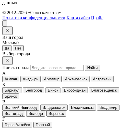
данных
© 2012-2026 «Союз качества»
Политика конфиденциальности
Карта сайта
Прайс
Ваш город
Москва?
Да
Нет
Выбор города
Поиск города
Найти
А
Абакан
Анадырь
Армавир
Архангельск
Астрахань
Б
Барнаул
Белгород
Бийск
Биробиджан
Благовещенск
Брянск
В
Великий Новгород
Владивосток
Владикавказ
Владимир
Волгоград
Вологда
Воронеж
Г
Горно-Алтайск
Грозный