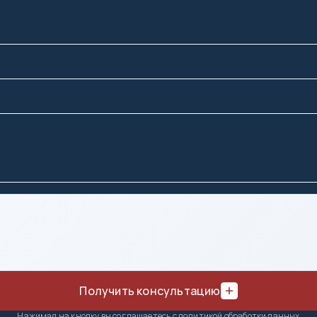
Нижний Тагил
Новокузнецк
Новороссийск
Новосибирск
Норильск
Р
С
Ростов-на-Дону
Салехар
Рязань
Самара
Санкт-П
Саранск
Саратов
Симфер
Получить консультацию
Смолен
Сочи
Нажимая на кнопку вы соглашаетесь с политикой обработки данных