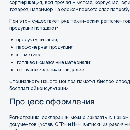
сертификация, вся прочая – мягкая, корпусная, о
товаров, например, на одежду первого слоя потребу
При этом существует ряд технических регламентов
продукции попадают:
продукты питания;
парфюмерная продукция;
косметика;
топливо и смазочные материалы;
табачные изделия и так далее.
Выбор города
Специалисты нашего центра помогут быстро опреде
бесплатной консультации.
Поиск города
Процесс оформления
А
Абакан
Регистрацию деклараций можно заказать в нашем 
документов (устав, ОГРН и ИНН, выписки из различ
Анадырь