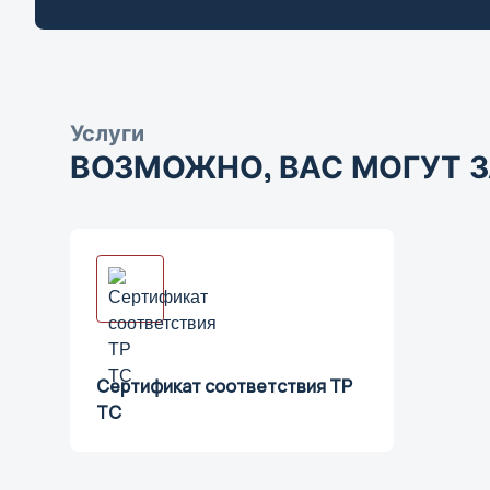
Т
Услуги
ВОЗМОЖНО, ВАС МОГУТ 
Тамбов
Тверь
Тольятти
Томск
Тула
Тюмень
Сертификат соответствия ТР
Ч
ТС
Чебоксары
Челябинск