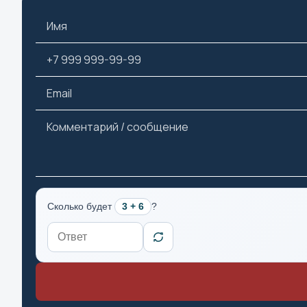
Майкоп
Махачкала
Москва
Мурманск
П
Пенза
Пермь
Петрозаводск
Сколько будет
3 + 6
?
Петропавловск-Камчатск
Псков