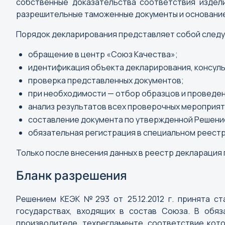
собственные доказательства соответствия издел
Армавир
разрешительные таможенные документы и основание 
Архангельск
Порядок декларирования представляет собой след
Астрахань
обращение в центр «Союз Качества»;
идентификация объекта декларирования, консул
проверка представленных документов;
при необходимости — отбор образцов и проведен
Г
анализ результатов всех проверочных мероприят
Горно-Алтайск
составление документа по утвержденной Решен
Грозный
обязательная регистрация в специальном реест
Только после внесения данных в реестр декларация
Бланк разрешения
Й
Йошкар-Ола
Решением КЕЭК №293 от 25.12.2012 г. принята с
государствах, входящих в состав Союза. В обя
производителе, техрегламенте, соответствие кото