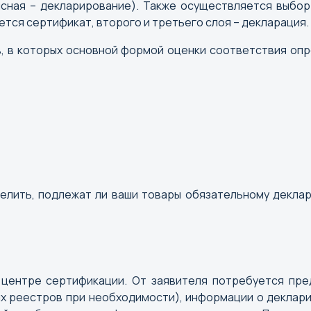
фисная – декларирование). Также осуществляется выбо
ется сертификат, второго и третьего слоя – декларация.
, в которых основной формой оценки соответствия оп
лить, подлежат ли ваши товары обязательному деклар
Б
В
Барнаул
Великий
центре сертификации. От заявителя потребуется пре
ных реестров при необходимости), информации о декла
Белгород
Владиво