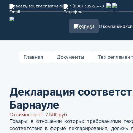
zakaz@souzkachestva.ru
+7 (800) 302-25-70
Услуги
О компании
Эксп
Главная
Документы
Тех регламен
Декларация соответст
Барнауле
Стоимость: от 7 500 руб.
Товары, в отношении которых требованиями те
соответствия в форме декларирования, должны п