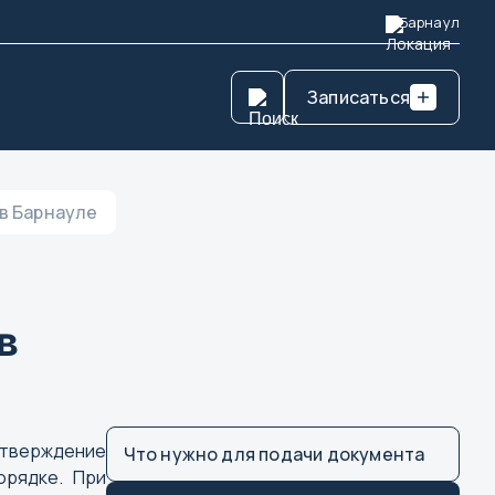
Барнаул
Записаться
в Барнауле
в
дтверждение
Что нужно для подачи документа
орядке. При