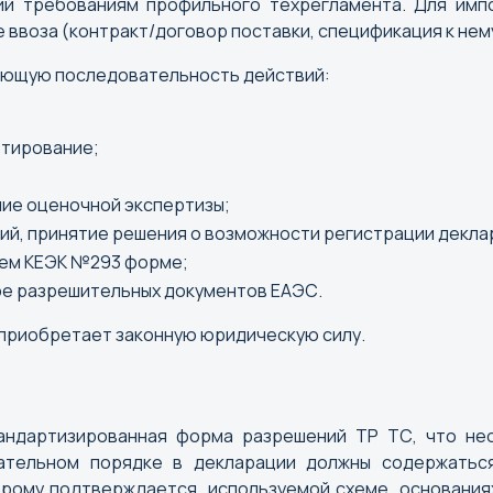
ий требованиям профильного техрегламента. Для им
Бийск
Владика
ввоза (контракт/договор поставки, спецификация к нему
Биробиджан
Владими
ующую последовательность действий:
Благовещенск
Волгогр
Брянск
Вологда
Вороне
ьтирование;
ие оценочной экспертизы;
Е
И
ий, принятие решения о возможности регистрации декла
Екатеринбург
Иваново
ием КЕЭК №293 форме;
Ижевск
ре разрешительных документов ЕАЭС.
Иркутск
 приобретает законную юридическую силу.
К
Л
Казань
Липецк
тандартизированная форма разрешений ТР ТС, что не
Калининград
зательном порядке в декларации должны содержатьс
рому подтверждается, используемой схеме, основания
Калуга