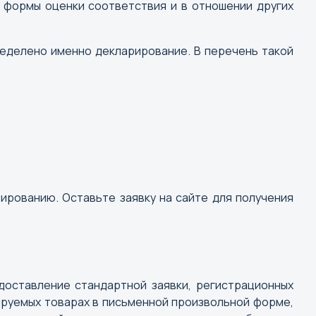
р формы оценки соответствия и в отношении других
ределено именно декларирование. В перечень такой
ированию. Оставьте заявку на сайте для получения
Найти
 Новгород
доставление стандартной заявки, регистрационных
рируемых товарах в письменной произвольной форме,
сток