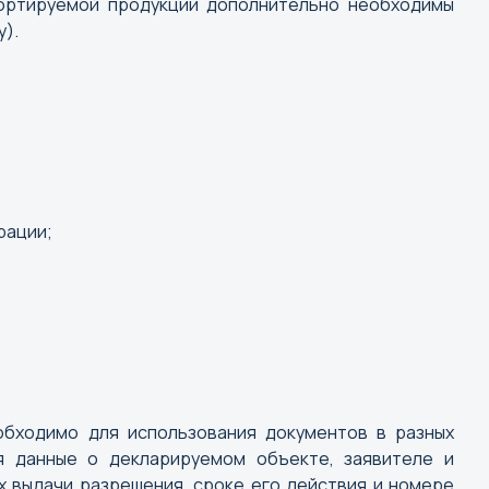
портируемой продукции дополнительно необходимы
вказ
).
р
ад
ж
рации;
обходимо для использования документов в разных
я данные о декларируемом объекте, заявителе и
х выдачи разрешения, сроке его действия и номере