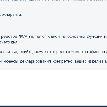
Кемерово
декларанта.
Киров
Коломна
Кострома
 реестре ФСА является одной из основных функций н
Краснодар
очего дня.
Красноярск
Курган
ения сведений о документе в реестр можно на официал
Курск
ли нюансы декларирования конкретно ваших изделий 
Кызыл
Н
О
Нальчик
Омск
Нарьян-Мар
Орел
Нижний Новгород
Оренбур