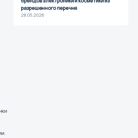
брендов электроники и косметики из
р
разрешенного перечня
28.05.2026
ад
ж
нки
ии.