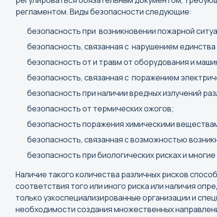
регулироваться обязательным документом, требую
Архангельск
регламентом. Виды безопасности следующие:
Астрахань
безопасность при возникновении пожарной ситуа
безопасность, связанная с нарушением единства
безопасность от и травм от оборудования и маши
безопасность, связанная с поражением электрич
Г
безопасность при наличии вредных излучений ра
Горно-Алтайск
безопасность от термических ожогов;
Грозный
безопасность поражения химическими вещества
безопасность, связанная с возможностью возник
безопасность при биологических рисках и многие 
Й
Наличие такого количества различных рисков способ
Йошкар-Ола
соответствия того или иного риска или наличия опр
только узкоспециализированные организации и спец
необходимости создания множественных направлени