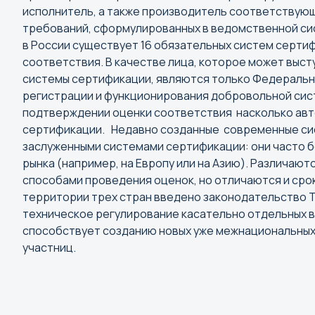
исполнитель, а также производитель соответствую
Махачкала
требований, сформулированных в ведомственной сист
Москва
в России существует 16 обязательных систем серти
Мурманск
соответствия. В качестве лица, которое может выс
системы сертификации, являются только Федеральны
регистрации и функционирования добровольной сис
подтверждении оценки соответствия насколько авто
П
сертификации. Недавно созданные современные с
заслуженными системами сертификации: они часто 
Пенза
рынка (например, на Европу или на Азию). Различаю
Пермь
способами проведения оценок, но отличаются и срок
Петрозаводск
территории трех стран введено законодательство Т
техническое регулирование касательно отдельных в
Петропавловск-Камчатск
способствует созданию новых уже межнациональных
Псков
участниц.