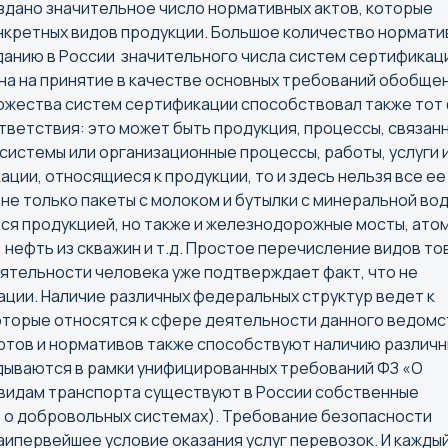
оздано значительное число нормативных актов, которые
Кемерово
онкретных видов продукции. Большое количество нормати
Киров
данию в России значительного числа систем сертификац
Коломна
на на принятие в качестве основных требований обобще
Кострома
ожества систем сертификации способствовал также тот 
ветствия: это может быть продукция, процессы, связанн
Краснодар
системы или организационные процессы, работы, услуги 
Красноярск
ции, относящиеся к продукции, то и здесь нельзя все ее
Курган
не только пакеты с молоком и бутылки с минеральной во
ся продукцией, но также и железнодорожные мосты, ато
Курск
 нефть из скважин и т.д. Простое перечисление видов т
Кызыл
еятельности человека уже подтверждает факт, что не
ации. Наличие различных федеральных структур ведет к
Н
О
оторые относятся к сфере деятельности данного ведомс
ртов и нормативов также способствуют наличию различн
Нальчик
Омск
адываются в рамки унифицированных требований ФЗ «О
Нарьян-Мар
Орел
 видам транспорта существуют в России собственные
Нижний Новгород
Оренбур
 о добровольных системах). Требование безопасности
аипервейшее условие оказания услуг перевозок. И кажды
Нижний Тагил