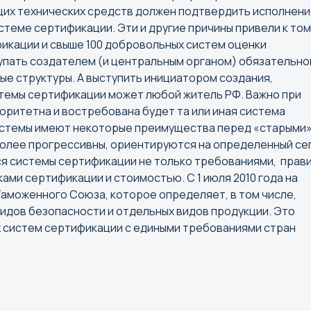
щих технических средств должен подтвердить исполнен
Новокузнецк
еме сертификации. Эти и другие причины привели к том
Новороссийск
фикации и свыше 100 добровольных систем оценки
Новосибирск
тупать создателем (и центральным органом) обязательно
е структуры. А выступить инициатором создания,
Норильск
темы сертификации может любой житель РФ. Важно при
ритетна и востребована будет та или иная система
Р
С
истемы имеют некоторые преимущества перед «старыми
более прогрессивны, ориентируются на определенный се
Ростов-на-Дону
Салехар
тся системы сертификации не только требованиями, прав
Рязань
Самара
ами сертификации и стоимостью. С 1 июля 2010 года на
Санкт-П
аможенного Союза, которое определяет, в том числе,
идов безопасности и отдельных видов продукции. Это
Саранск
 систем сертификации с едиными требованиями стран
Саратов
Симфер
Смолен
Сочи