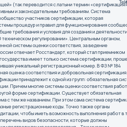
ей» (так переводится с латыни термин «сертификация
ивным и законодательным требованиям. Система
ообщество участников сертификации, которая
стемы процедур и правил для функционирования сообщес
бщие требования и условия для создания и деятельност
О техническом регулировании». Центральным органом,
ной системы оценки соответствия, за ведение
оссии отвечает Росстандарт, который стал приемником
 государства имеет только система сертификации, прош
ившая уникальный регистрационный номер. В ФЗ № 184
ная оценка соответствия и добровольная сертификация
икации принадлежит к одной из групп: обязательная си
ции. Причем многие системы оценки соответствия рабо
 другой форме сертификации. Существует обязательная
Б
В
ма с тем же названием. При этом сама система сертифи
азные регистрационные коды. Точно также органы
Барнаул
Великий
дитации, чтобы иметь возможность выполнения работ в т
Белгород
Владиво
 перечень видов безопасности, которые должны
Бийск
Владика