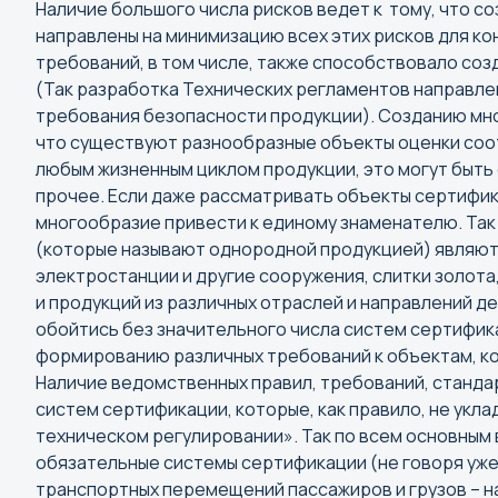
Наличие большого числа рисков ведет к тому, что с
направлены на минимизацию всех этих рисков для к
требований, в том числе, также способствовало соз
(Так разработка Технических регламентов направле
требования безопасности продукции). Созданию мн
что существуют разнообразные объекты оценки соот
любым жизненным циклом продукции, это могут быть 
прочее. Если даже рассматривать объекты сертифика
многообразие привести к единому знаменателю. Так 
(которые называют однородной продукцией) являют
электростанции и другие сооружения, слитки золота,
и продукций из различных отраслей и направлений д
обойтись без значительного числа систем сертифик
М
формированию различных требований к объектам, к
Наличие ведомственных правил, требований, станда
Магадан
систем сертификации, которые, как правило, не укл
Магас
техническом регулировании». Так по всем основным
Магнитогорск
обязательные системы сертификации (не говоря уже
транспортных перемещений пассажиров и грузов – н
Майкоп