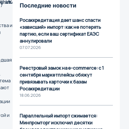
»)
Последние новости
Росаккредитация дает шанс спасти
тва и
«зависший» импорт: как не потерять
и
партию, если ваш сертификат ЕАЭС
аннулировали
07.07.2026
едшая
Реестровый замок на e-commerce: с 1
.
сентября маркетплейсы обяжут
стема
привязывать карточки к базам
Найти
тают
Росаккредитации
18.06.2026
кации
 Новгород
ой и
Параллельный импорт сжимается:
сток
Минпромторг исключил десятки
вказ