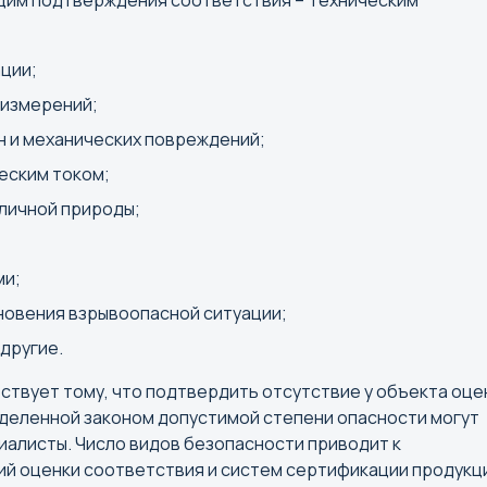
щим подтверждения соответствия – Техническим
Биробиджан
Владими
Благовещенск
Волгогр
ции;
Брянск
Вологда
 измерений;
Вороне
н и механических повреждений;
еским током;
Е
И
зличной природы;
Екатеринбург
Иваново
Ижевск
ми;
Иркутск
новения взрывоопасной ситуации;
другие.
К
Л
ствует тому, что подтвердить отсутствие у объекта оце
Казань
Липецк
еделенной законом допустимой степени опасности могут
Калининград
иалисты. Число видов безопасности приводит к
Калуга
й оценки соответствия и систем сертификации продукц