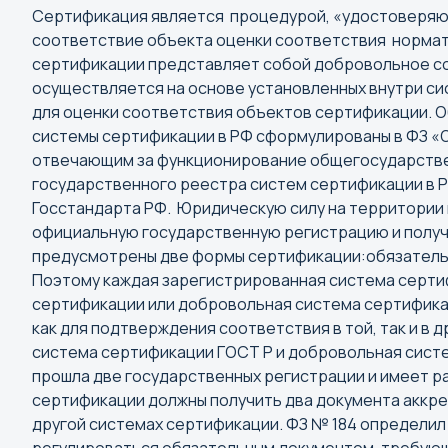
Сертификация является процедурой, «удостоверяющ
соответствие объекта оценки соответствия нормат
сертификации представляет собой добровольное с
осуществляется на основе установленных внутри си
для оценки соответствия объектов сертификации. О
системы сертификации в РФ сформулированы в ФЗ «
отвечающим за функционирование общегосударствен
государственного реестра систем сертификации в Р
Госстандарта РФ. Юридическую силу на территории
официальную государственную регистрацию и получ
Выбор города
предусмотрены две формы сертификации:обязатель
Поэтому каждая зарегистрированная система сертиф
сертификации или добровольная система сертифика
Поиск города
как для подтверждения соответствия в той, так и в
А
система сертификации ГОСТ Р и добровольная систе
прошла две государственных регистрации и имеет р
Абакан
сертификации должны получить два документа аккре
Анадырь
другой системах сертификации. ФЗ № 184 определил
Армавир