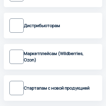
Москва
Мурманск
Дистрибьюторам
Н
Нальчик
Нарьян-Мар
Нижний Новгород
Маркетплейсам (Wildberries,
Нижний Тагил
Ozon)
Новокузнецк
Новороссийск
Новосибирск
Норильск
Стартапам с новой продукцией
О