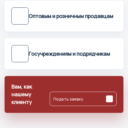
Омск
Орел
Оптовым и розничным продавцам
Оренбург
П
Пенза
Госучреждениям и подрядчикам
Пермь
Петрозаводск
Петропавловск-Камчатск
Псков
Вам, как
нашему
Подать заявку
Р
клиенту
Ростов-на-Дону
Рязань