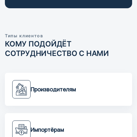
Красноярск
Курган
Курск
Типы клиентов
Кызыл
КОМУ ПОДОЙДЁТ
СОТРУДНИЧЕСТВО С НАМИ
Л
Липецк
М
Производителям
Магадан
Магас
Магнитогорск
Майкоп
Импортёрам
Махачкала