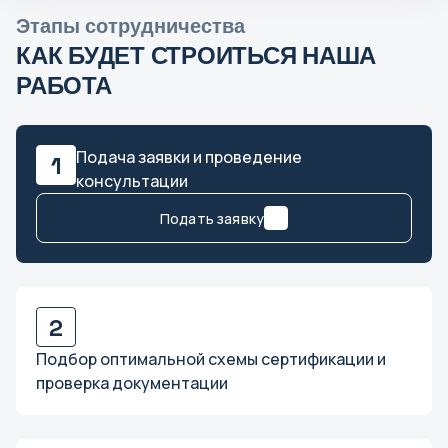
Этапы сотрудничества
С
КАК БУДЕТ СТРОИТЬСЯ НАША
Салехард
РАБОТА
Самара
Санкт-Петербург
Саранск
Подача заявки и проведение
1
консультации
Саратов
Симферополь
Подать заявку
Смоленск
Сочи
Ставрополь
2
Сыктывкар
Подбор оптимальной схемы сертификации и
проверка документации
Т
Тамбов