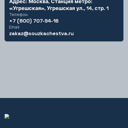
Адрес: Москва, Станция метро:
«Угрешская», Угрешская ул., 14, стр. 1
Ч
Телефон:
Чебоксары
+7 (800) 707-94-16
Email:
Челябинск
zakaz@souzkachestva.ru
Черкесск
Чита
Э
Элиста
Ю
Южно-Сахалинск
Я