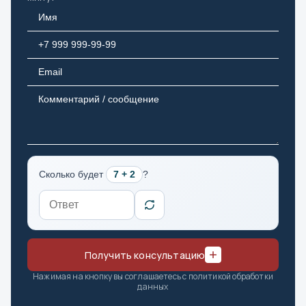
Ижевск
Иркутск
Й
Йошкар-Ола
К
Казань
Сколько будет
7 + 2
?
Калининград
Калуга
Кемерово
Киров
Получить консультацию
Коломна
Нажимая на кнопку вы соглашаетесь с политикой обработки
Кострома
данных
Краснодар