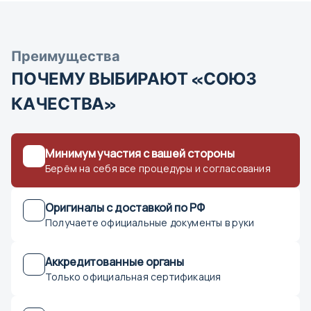
Астрахань
Преимущества
Б
ПОЧЕМУ ВЫБИРАЮТ «СОЮЗ
Барнаул
КАЧЕСТВА»
Белгород
Бийск
Биробиджан
Минимум участия с вашей стороны
Благовещенск
Берём на себя все процедуры и согласования
Брянск
Оригиналы с доставкой по РФ
Получаете официальные документы в руки
В
Великий Новгород
Аккредитованные органы
Только официальная сертификация
Владивосток
Владикавказ