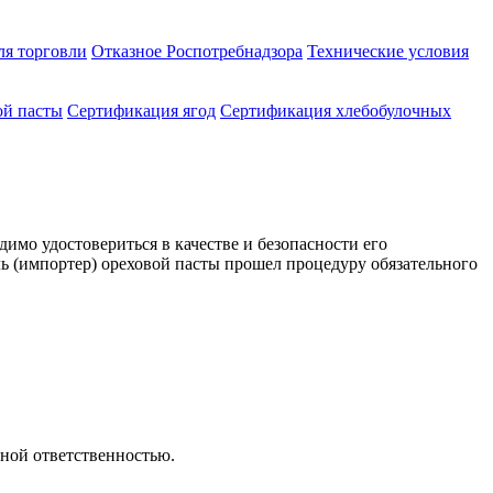
ля торговли
Отказное Роспотребнадзора
Технические условия
ой пасты
Сертификация ягод
Сертификация хлебобулочных
димо удостовериться в качестве и безопасности его
ль (импортер) ореховой пасты прошел процедуру обязательного
вной ответственностью.