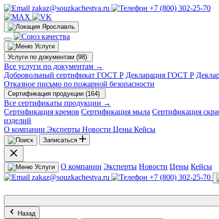
zakaz@souzkachestva.ru
+7 (800) 302-25-70
Ярославль
Услуги
Услуги по документам (98)
Все услуги по документам →
Добровольный сертификат ГОСТ Р
Декларация ГОСТ Р
Декла
Отказное письмо по пожарной безопасности
Сертификация продукции (164)
Все сертификаты продукции →
Сертификация кремов
Сертификация мыла
Сертификация скра
изделий
О компании
Эксперты
Новости
Цены
Кейсы
Записаться
О компании
Эксперты
Новости
Цены
Кейсы
Услуги
zakaz@souzkachestva.ru
+7 (800) 302-25-70
Назад