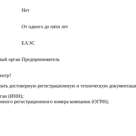
Нет
От одного до пяти лет
ЕАЭС
ный орган
Предприниматель
ентр?
обрать достоверную регистрационную и техническую документац
рган (ИНН);
венного регистрационного номера компании (ОГРН);