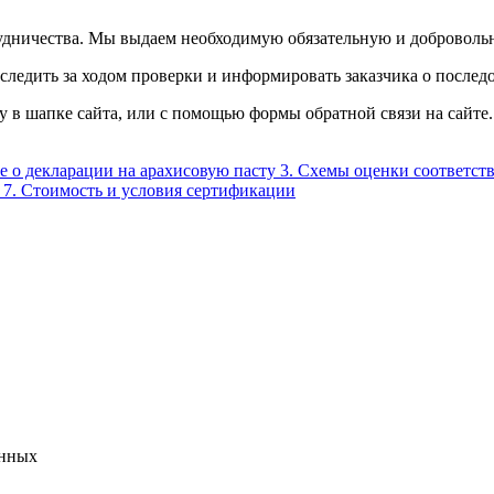
удничества. Мы выдаем необходимую обязательную и добровольн
ледить за ходом проверки и информировать заказчика о последо
 в шапке сайта, или с помощью формы обратной связи на сайте
е о декларации на арахисовую пасту
3.
Схемы оценки соответст
7.
Стоимость и условия сертификации
анных