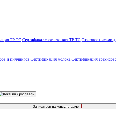
рация ТР ТС
Сертификат соответствия ТР ТС
Отказное письмо д
бов и пиллингов
Сертификация молока
Сертификация арахисов
Ярославль
Записаться на консультацию