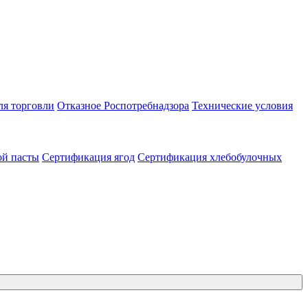
ля торговли
Отказное Роспотребнадзора
Технические условия
ой пасты
Сертификация ягод
Сертификация хлебобулочных