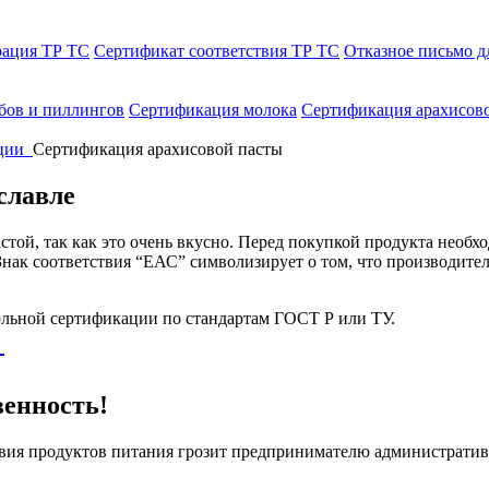
рация ТР ТС
Сертификат соответствия ТР ТС
Отказное письмо д
бов и пиллингов
Сертификация молока
Сертификация арахисов
ции
Сертификация арахисовой пасты
славле
той, так как это очень вкусно. Перед покупкой продукта необхо
Знак соответствия “ЕАС” символизирует о том, что производите
ольной сертификации по стандартам ГОСТ Р или ТУ.
венность!
ствия продуктов питания грозит предпринимателю администрати