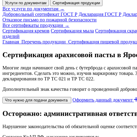
Услуги по документам
Сертификация продукции
Все услуги по документам →
Добровольный сертификат ГОСТ Р
Декларация ГОСТ Р
Декла
Отказное письмо по пожарной безопасности
Все сертификаты продукции →
Сертификация кремов
Сертификация мыла
Сертификация скра
изделий
Главная
Перечень продукции
Сертификация пищевой продук
Сертификация арахисовой пасты в Яро
Многие люди начинают свой день с бутерброда с арахисовой пас
ингредиентов. Сделать это можно, изучив маркировку товара. 
декларирования по ТР ТС 021 и ТР ТС 022.
Дополнительный знак качества говорит о проведенной добров
Оформить данный документ
Что нужно для подачи документа
Осторожно: административная ответст
Нарушение законодательства об обязательной оценке соответ
Согласно КоАП РФ, наказание заключается в: