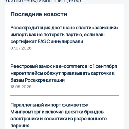
в Китай (+60%) и Монголию (+31%).
Последние новости
Росаккредитация дает шанс спасти «зависший»
импорт: как не потерять партию, если ваш
сертификат ЕАЭС аннулировали
07.07.2026
Реестровый замок на e-commerce: с 1 сентября
маркетплейсы обяжут привязывать карточки к
базам Росаккредитации
18.06.2026
Параллельный импорт сжимается:
Выбор города
Минпромторг исключил десятки брендов
электроники и косметики из разрешенного
Поиск города
перечня