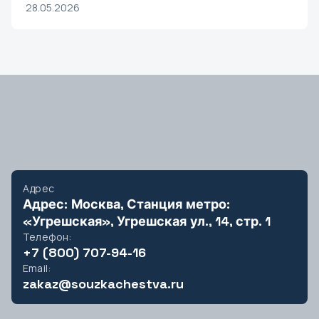
Найти
28.05.2026
А
Абакан
Анадырь
Армавир
Архангельск
Астрахань
Адрес
Б
Адрес: Москва, Станция метро:
«Угрешская», Угрешская ул., 14, стр. 1
Барнаул
Телефон:
Белгород
+7 (800) 707-94-16
Бийск
Email:
zakaz@souzkachestva.ru
Биробиджан
Благовещенск