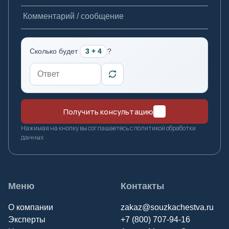
Комментарий / сообщение
Е
Екатеринбург
Сколько будет
3 + 4
?
И
Иваново
Ижевск
Получить консультацию
Иркутск
Нажимая на кнопку вы соглашаетесь с политикой обработки
данных
Й
Йошкар-Ола
Меню
Контакты
К
О компании
zakaz@souzkachestva.ru
Казань
Эксперты
+7 (800) 707-94-16