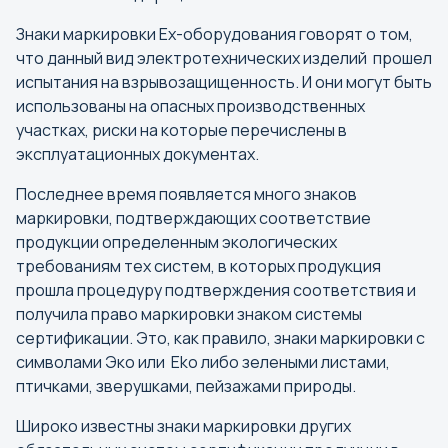
Знаки маркировки Ех-оборудования говорят о том,
что данный вид электротехнических изделий прошел
испытания на взрывозащищенность. И они могут быть
использованы на опасных производственных
участках, риски на которые перечислены в
Выбор города
эксплуатационных документах.
Поиск города
Последнее время появляется много знаков
маркировки, подтверждающих соответствие
Найти
продукции определенным экологических
требованиям тех систем, в которых продукция
А
прошла процедуру подтверждения соответствия и
Абакан
получила право маркировки знаком системы
сертификации. Это, как правило, знаки маркировки с
Анадырь
символами Эко или Eko либо зелеными листами,
Армавир
птичками, зверушками, пейзажами природы.
Архангельск
Широко известны знаки маркировки других
Астрахань