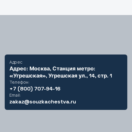
Курган
Курск
Кызыл
Л
Липецк
Адрес
Адрес: Москва, Станция метро:
М
«Угрешская», Угрешская ул., 14, стр. 1
Магадан
Телефон:
+7 (800) 707-94-16
Магас
Email:
Магнитогорск
zakaz@souzkachestva.ru
Майкоп
Махачкала
Москва