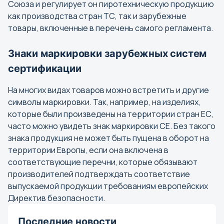
Волгоград
Союза и регулирует он пиротехническую продукцию
Вологда
как производства стран ТС, так и зарубежные
товары, включенные в перечень самого регламента.
Воронеж
Знаки маркировки зарубежных систем
Г
сертификации
Горно-Алтайск
На многих видах товаров можно встретить и другие
Грозный
символы маркировки. Так, например, на изделиях,
которые были произведены на территории стран ЕС,
Е
часто можно увидеть знак маркировки СЕ. Без такого
знака продукция не может быть пущена в оборот на
Екатеринбург
территории Европы, если она включена в
соответствующие перечни, которые обязывают
И
производителей подтверждать соответствие
выпускаемой продукции требованиям европейских
Иваново
Директив безопасности.
Ижевск
Последние новости
Иркутск