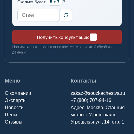
Сколько будет
5 + 7
?
Оренбург
П
Пенза
Получить консультацию
Пермь
Нажимая на кнопку вы соглашаетесь с политикой обработки
данных
Петрозаводск
Петропавловск-Камчатск
Псков
Меню
Контакты
Р
О компании
zakaz@souzkachestva.ru
Эксперты
+7 (800) 707-94-16
Ростов-на-Дону
Новости
Адрес: Москва, Станция
Рязань
Цены
метро: «Угрешская»,
Отзывы
Угрешская ул., 14, стр. 1
С