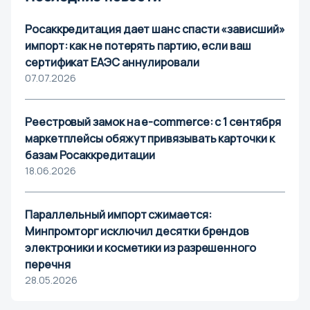
Росаккредитация дает шанс спасти «зависший»
Й
импорт: как не потерять партию, если ваш
сертификат ЕАЭС аннулировали
Йошкар-Ола
07.07.2026
К
Реестровый замок на e-commerce: с 1 сентября
Казань
маркетплейсы обяжут привязывать карточки к
Калининград
базам Росаккредитации
18.06.2026
Калуга
Кемерово
Параллельный импорт сжимается:
Киров
Минпромторг исключил десятки брендов
Коломна
электроники и косметики из разрешенного
Кострома
перечня
Краснодар
28.05.2026
Красноярск