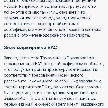
обязательных систем сертификации продукции в
России. Например, мчащийся навстречу зрителю
Б
локомотив с символами РЖД означает, что
продукция прошла процедуру подтверждения
Барнаул
соответствия в транспортной системе
Белгород
сертификации и может быть использована для нужд
Бийск
российского железнодорожного транспорта.
Биробиджан
Знак маркировки ЕАС
Благовещенск
Брянск
Законодательство Таможенного Союза ввело в
обращение знак ЕАС, который графически сообщает,
что продукция прошла процедуру подтверждения
В
соответствия требованиям Технического
Великий Новгород
регламента Таможенного Союза. С 15 февраля 2012
Владивосток
года на территории РФ и других стран Союза можно
будет уже встретить продукцию, маркированную
Владикавказ
знаком ЕАС. Т.к. с этой даты вступает в действие
Владимир
первый единый Технический регламент Таможенного