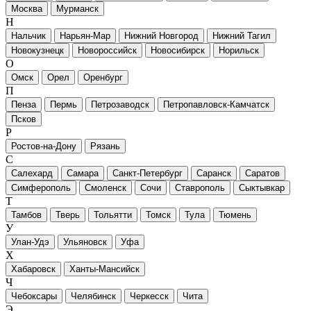
Москва
Мурманск
Н
Нальчик
Нарьян-Мар
Нижний Новгород
Нижний Тагил
Новокузнецк
Новороссийск
Новосибирск
Норильск
О
Омск
Орел
Оренбург
П
Пенза
Пермь
Петрозаводск
Петропавловск-Камчатск
Псков
Р
Ростов-на-Дону
Рязань
С
Салехард
Самара
Санкт-Петербург
Саранск
Саратов
Симферополь
Смоленск
Сочи
Ставрополь
Сыктывкар
Т
Тамбов
Тверь
Тольятти
Томск
Тула
Тюмень
У
Улан-Удэ
Ульяновск
Уфа
Х
Хабаровск
Ханты-Мансийск
Ч
Чебоксары
Челябинск
Черкесск
Чита
Э