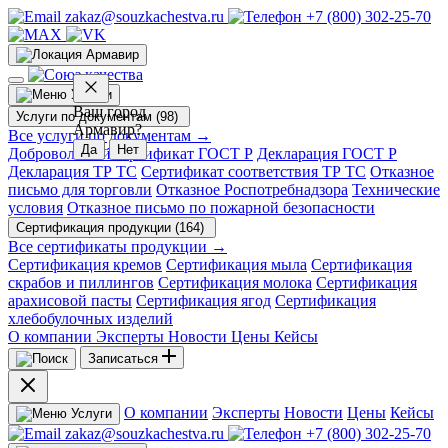
zakaz@souzkachestva.ru
+7 (800) 302-25-70
Армавир
Услуги
Ваш город
Услуги по документам (98)
Армавир?
Все услуги по документам →
Да
Нет
Добровольный сертификат ГОСТ Р
Декларация ГОСТ Р
Декларация ТР ТС
Сертификат соответствия ТР ТС
Отказное
письмо для торговли
Отказное Роспотребнадзора
Технические
условия
Отказное письмо по пожарной безопасности
Сертификация продукции (164)
Все сертификаты продукции →
Сертификация кремов
Сертификация мыла
Сертификация
скрабов и пиллингов
Сертификация молока
Сертификация
арахисовой пасты
Сертификация ягод
Сертификация
хлебобулочных изделий
О компании
Эксперты
Новости
Цены
Кейсы
Записаться
О компании
Эксперты
Новости
Цены
Кейсы
Услуги
zakaz@souzkachestva.ru
+7 (800) 302-25-70