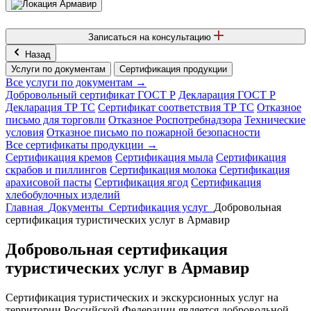
Армавир
Записаться на консультацию
Назад
Услуги по документам
Сертификация продукции
Все услуги по документам →
Добровольный сертификат ГОСТ Р
Декларация ГОСТ Р
Декларация ТР ТС
Сертификат соответствия ТР ТС
Отказное
письмо для торговли
Отказное Роспотребнадзора
Технические
условия
Отказное письмо по пожарной безопасности
Все сертификаты продукции →
Сертификация кремов
Сертификация мыла
Сертификация
скрабов и пиллингов
Сертификация молока
Сертификация
арахисовой пасты
Сертификация ягод
Сертификация
хлебобулочных изделий
Главная
Документы
Сертификация услуг
Добровольная
сертификация туристических услуг в Армавир
Добровольная сертификация
туристических услуг в Армавир
Сертификация туристических и экскурсионных услуг на
территории Российской Федерации является добровольной.