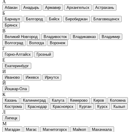
А
Абакан
Анадырь
Армавир
Архангельск
Астрахань
Б
Барнаул
Белгород
Бийск
Биробиджан
Благовещенск
Брянск
В
Великий Новгород
Владивосток
Владикавказ
Владимир
Волгоград
Вологда
Воронеж
Г
Горно-Алтайск
Грозный
Е
Екатеринбург
И
Иваново
Ижевск
Иркутск
Й
Йошкар-Ола
К
Казань
Калининград
Калуга
Кемерово
Киров
Коломна
Кострома
Краснодар
Красноярск
Курган
Курск
Кызыл
Л
Липецк
М
Магадан
Магас
Магнитогорск
Майкоп
Махачкала