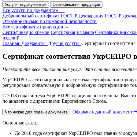
Услуги по документам
Сертификация продукции
Все услуги по документам →
Добровольный сертификат ГОСТ Р
Декларация ГОСТ Р
Декла
Отказное письмо по пожарной безопасности
Все сертификаты продукции →
Сертификация кремов
Сертификация мыла
Сертификация скра
изделий
Главная
Документы
Другие услуги
Сертификат соответстви
Сертификат соответствия УкрСЕПРО 
Посмотрите весь список наших услуг. Эта статья исключител
УкрСЕПРО — это национальная система сертификации продукци
регулировала обязательную и добровольную сертификацию тов
С 2018 года система УкрСЕПРО официально отменена. Вместо н
по аналогии с директивами Европейского Союза.
Оформить данный документ
Что нужно для подачи документа
Основные факты
До 2018 года сертификат УкрСЕПРО был главным докуме