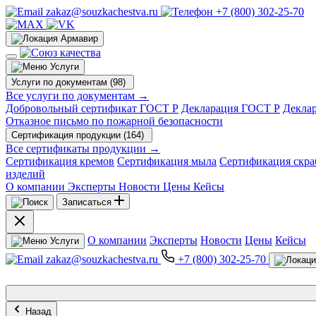
zakaz@souzkachestva.ru
+7 (800) 302-25-70
Армавир
Услуги
Услуги по документам (98)
Все услуги по документам →
Добровольный сертификат ГОСТ Р
Декларация ГОСТ Р
Декла
Отказное письмо по пожарной безопасности
Сертификация продукции (164)
Все сертификаты продукции →
Сертификация кремов
Сертификация мыла
Сертификация скра
изделий
О компании
Эксперты
Новости
Цены
Кейсы
Записаться
О компании
Эксперты
Новости
Цены
Кейсы
Услуги
zakaz@souzkachestva.ru
+7 (800) 302-25-70
Назад