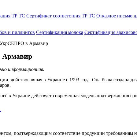
рация ТР ТС
Сертификат соответствия ТР ТС
Отказное письмо д
бов и пиллингов
Сертификация молока
Сертификация арахисов
я УкрСЕПРО в Армавир
в Армавир
ьно информационная.
и, действовавшая в Украине с 1993 года. Она была создана дл
аров.
её в Украине действует современная модель подтверждения соо
нтом, подтверждающим соответствие продукции требованиям н