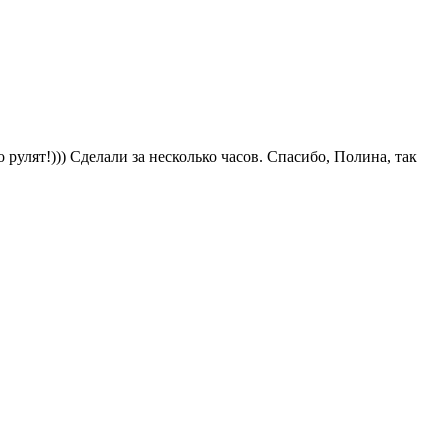
рулят!))) Сделали за несколько часов. Спасибо, Полина, так
Д
Б
2