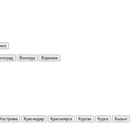
нск
гоград
Вологда
Воронеж
Кострома
Краснодар
Красноярск
Курган
Курск
Кызыл