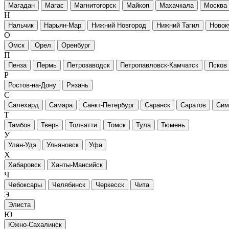
Магадан
Магас
Магнитогорск
Майкоп
Махачкала
Москва
Н
Нальчик
Нарьян-Мар
Нижний Новгород
Нижний Тагил
Новок
О
Омск
Орел
Оренбург
П
Пенза
Пермь
Петрозаводск
Петропавловск-Камчатск
Псков
Р
Ростов-на-Дону
Рязань
С
Салехард
Самара
Санкт-Петербург
Саранск
Саратов
Сим
Т
Тамбов
Тверь
Тольятти
Томск
Тула
Тюмень
У
Улан-Удэ
Ульяновск
Уфа
Х
Хабаровск
Ханты-Мансийск
Ч
Чебоксары
Челябинск
Черкесск
Чита
Э
Элиста
Ю
Южно-Сахалинск