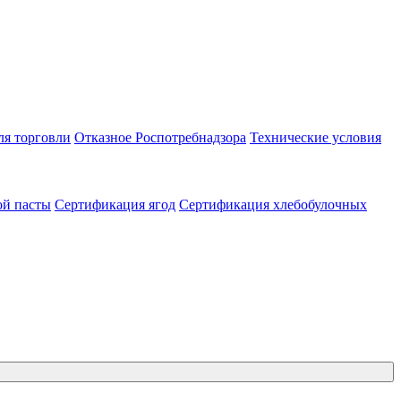
ля торговли
Отказное Роспотребнадзора
Технические условия
ой пасты
Сертификация ягод
Сертификация хлебобулочных