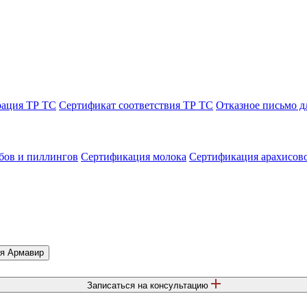
рация ТР ТС
Сертификат соответствия ТР ТС
Отказное письмо д
бов и пиллингов
Сертификация молока
Сертификация арахисов
Армавир
Записаться на консультацию