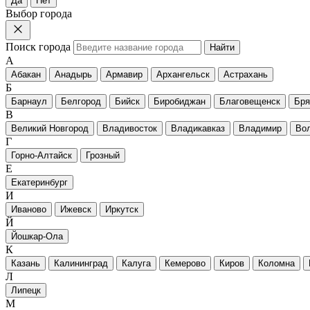
Да
Нет
Выбор города
Поиск города
Найти
А
Абакан
Анадырь
Армавир
Архангельск
Астрахань
Б
Барнаул
Белгород
Бийск
Биробиджан
Благовещенск
Бря
В
Великий Новгород
Владивосток
Владикавказ
Владимир
Вол
Г
Горно-Алтайск
Грозный
Е
Екатеринбург
И
Иваново
Ижевск
Иркутск
Й
Йошкар-Ола
К
Казань
Калининград
Калуга
Кемерово
Киров
Коломна
Л
Липецк
М