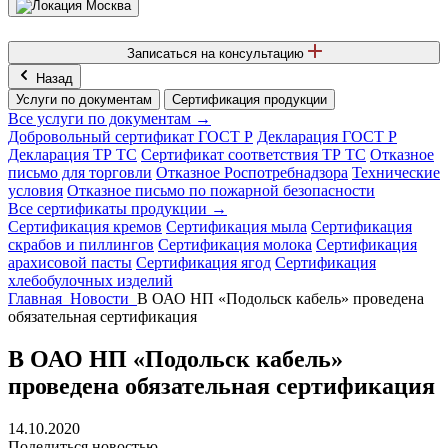
Москва
Записаться на консультацию
Назад
Услуги по документам
Сертификация продукции
Все услуги по документам →
Добровольный сертификат ГОСТ Р
Декларация ГОСТ Р
Декларация ТР ТС
Сертификат соответствия ТР ТС
Отказное
письмо для торговли
Отказное Роспотребнадзора
Технические
условия
Отказное письмо по пожарной безопасности
Все сертификаты продукции →
Сертификация кремов
Сертификация мыла
Сертификация
скрабов и пиллингов
Сертификация молока
Сертификация
арахисовой пасты
Сертификация ягод
Сертификация
хлебобулочных изделий
Главная
Новости
В ОАО НП «Подольск кабель» проведена
обязательная сертификация
В ОАО НП «Подольск кабель»
проведена обязательная сертификация
14.10.2020
Поделиться новостью