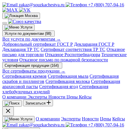
zakaz@souzkachestva.ru
+7 (800) 707-94-16
Москва
Услуги
Услуги по документам (98)
Все услуги по документам →
Добровольный сертификат ГОСТ Р
Декларация ГОСТ Р
Декларация ТР ТС
Сертификат соответствия ТР ТС
Отказное
письмо для торговли
Отказное Роспотребнадзора
Технические
условия
Отказное письмо по пожарной безопасности
Сертификация продукции (164)
Все сертификаты продукции →
Сертификация кремов
Сертификация мыла
Сертификация
скрабов и пиллингов
Сертификация молока
Сертификация
арахисовой пасты
Сертификация ягод
Сертификация
хлебобулочных изделий
О компании
Эксперты
Новости
Цены
Кейсы
Записаться
О компании
Эксперты
Новости
Цены
Кейсы
Услуги
zakaz@souzkachestva.ru
+7 (800) 707-94-16