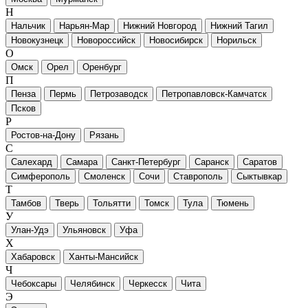
Н
Нальчик
Нарьян-Мар
Нижний Новгород
Нижний Тагил
Новокузнецк
Новороссийск
Новосибирск
Норильск
О
Омск
Орел
Оренбург
П
Пенза
Пермь
Петрозаводск
Петропавловск-Камчатск
Псков
Р
Ростов-на-Дону
Рязань
С
Салехард
Самара
Санкт-Петербург
Саранск
Саратов
Симферополь
Смоленск
Сочи
Ставрополь
Сыктывкар
Т
Тамбов
Тверь
Тольятти
Томск
Тула
Тюмень
У
Улан-Удэ
Ульяновск
Уфа
Х
Хабаровск
Ханты-Мансийск
Ч
Чебоксары
Челябинск
Черкесск
Чита
Э