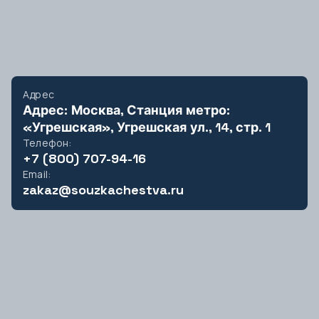
Магадан
Магас
Магнитогорск
Майкоп
Махачкала
Адрес
Адрес: Москва, Станция метро:
Москва
«Угрешская», Угрешская ул., 14, стр. 1
Мурманск
Телефон:
+7 (800) 707-94-16
Email:
Н
zakaz@souzkachestva.ru
Нальчик
Нарьян-Мар
Нижний Новгород
Нижний Тагил
Новокузнецк
Новороссийск