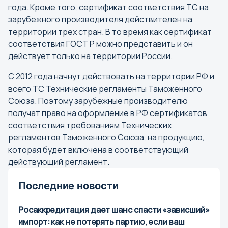
года. Кроме того, сертификат соответствия ТС на
Екатеринбург
зарубежного производителя действителен на
территории трех стран. В то время как сертификат
соответствия ГОСТ Р можно представить и он
И
действует только на территории России.
Иваново
С 2012 года начнут действовать на территории РФ и
Ижевск
всего ТС Технические регламенты Таможенного
Иркутск
Союза. Поэтому зарубежные производителю
получат право на оформление в РФ сертификатов
соответствия требованиям Технических
Й
регламентов Таможенного Союза, на продукцию,
Йошкар-Ола
которая будет включена в соответствующий
действующий регламент.
К
Последние новости
Казань
Калининград
Росаккредитация дает шанс спасти «зависший»
импорт: как не потерять партию, если ваш
Калуга