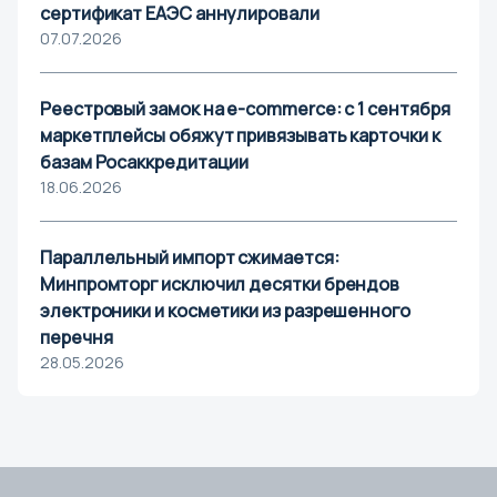
сертификат ЕАЭС аннулировали
Кемерово
07.07.2026
Киров
Коломна
Реестровый замок на e-commerce: с 1 сентября
Кострома
маркетплейсы обяжут привязывать карточки к
Краснодар
базам Росаккредитации
18.06.2026
Красноярск
Курган
Параллельный импорт сжимается:
Курск
Минпромторг исключил десятки брендов
Кызыл
электроники и косметики из разрешенного
перечня
Л
28.05.2026
Липецк
М