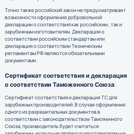
А
Точно также российский закон не предусматривает
Абакан
возможности оформления добровольной
Анадырь
декларации о соответствия как российским , так и
зарубежным изготовителям. Декларация о
Армавир
соответствии российским стандартам или
Архангельск
декларация о соответствии Техническим
Астрахань
регламентам РФ являются обязательными
документами.
Б
Сертификат соответствия и декларация
Барнаул
о соответствии Таможенного Союза
Белгород
Сертификат соответствия и декларация ТС для
Бийск
зарубежных производителей. В случае оформления
Биробиджан
одного из разрешительных документов в
Благовещенск
соответствии с законодательством Таможенного
Брянск
Союза, производитель будет считаться
зарубежным, если он не является изготовителем на