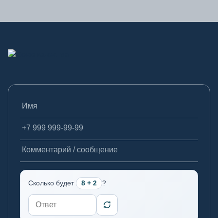
Новосибирск
Норильск
О
Омск
Орел
Имя
Оренбург
Телефон
П
Комментарий / сообщение
Пенза
Пермь
Петрозаводск
Сколько будет
8 + 2
?
Петропавловск-Камчатск
Псков