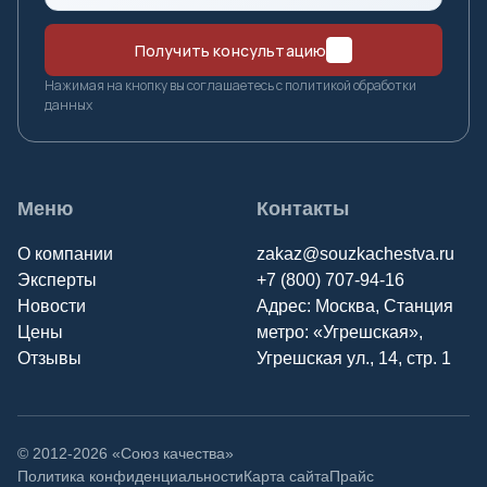
Р
Получить консультацию
Ростов-на-Дону
Нажимая на кнопку вы соглашаетесь с политикой обработки
данных
Рязань
С
Меню
Контакты
Салехард
О компании
zakaz@souzkachestva.ru
Самара
Эксперты
+7 (800) 707-94-16
Санкт-Петербург
Новости
Адрес: Москва, Станция
Саранск
Цены
метро: «Угрешская»,
Саратов
Отзывы
Угрешская ул., 14, стр. 1
Симферополь
Смоленск
© 2012-2026 «Союз качества»
Сочи
Политика конфиденциальности
Карта сайта
Прайс