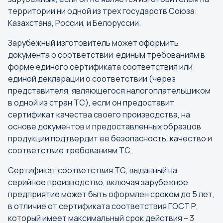
территории ни одной из трех государств Союза:
В
Казахстана, России, и Белоруссии.
Великий Новгород
Зарубежный изготовитель может оформить
Владивосток
документа о соответствии единым требованиям в
Владикавказ
форме единого сертификата соответствия или
единой декларации о соответствии (через
Владимир
представителя, являющегося налогоплательщиком
Волгоград
в одной из стран ТС), если он предоставит
Вологда
сертификат качества своего производства, на
Воронеж
основе документов и предоставленных образцов
продукции подтвердит ее безопасность, качество и
соответствие требованиям ТС.
Г
Сертификат соответствия ТС, выданный на
Горно-Алтайск
серийное производство, включая зарубежное
Грозный
предприятие может быть оформлен сроком до 5 лет,
в отличие от сертификата соответствия ГОСТ Р,
который имеет максимальный срок действия – 3
Е