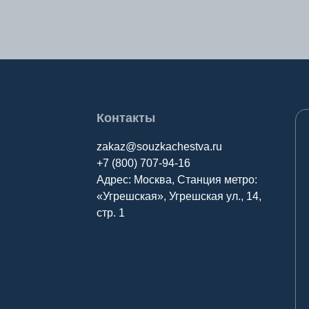
У
Х
Улан-Удэ
Хабаров
Ульяновск
Ханты-М
Уфа
Контакты
zakaz@souzkachestva.ru
+7 (800) 707-94-16
Адрес: Москва, Станция метро:
Э
Ю
«Угрешская», Угрешская ул., 14,
стр. 1
Элиста
Южно-С