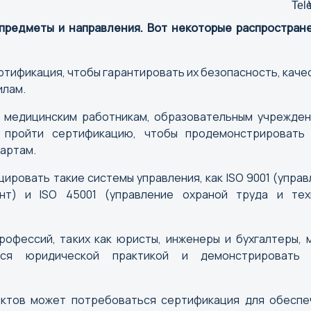
Брянск
Вологда
 предметы и направления. Вот некоторые распростран
Вороне
ртификация, чтобы гарантировать их безопасность, каче
Е
И
илам.
Екатеринбург
Иваново
ер медицинским работникам, образовательным учрежден
Ижевск
 пройти сертификацию, чтобы продемонстрировать
Иркутск
артам.
ировать такие системы управления, как ISO 9001 (упра
К
Л
ент) и ISO 45001 (управление охраной труда и тех
Казань
Липецк
Калининград
рофессий, таких как юристы, инженеры и бухгалтеры, 
Калуга
ться юридической практикой и демонстрировать
Кемерово
Киров
ектов может потребоваться сертификация для обеспе