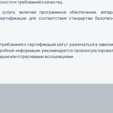
ности и требований к качеству.
Коломна
Кострома
 услуги, включая программное обеспечение, аппар
Краснодар
сертификации для соответствия стандартам безопасн
Красноярск
Курган
Курск
требования к сертификации могут различаться в завис
Кызыл
одробной информации рекомендуется проконсультироват
ации или отраслевыми ассоциациями.
Н
О
Нальчик
Омск
Нарьян-Мар
Орел
Нижний Новгород
Оренбур
Нижний Тагил
Новокузнецк
Новороссийск