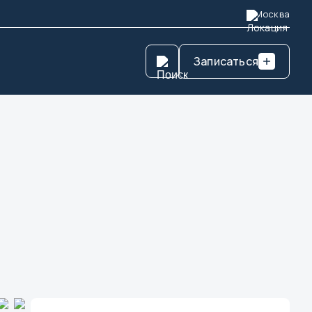
Москва
Записаться
Найти
 Новгород
сток
вказ
р
ад