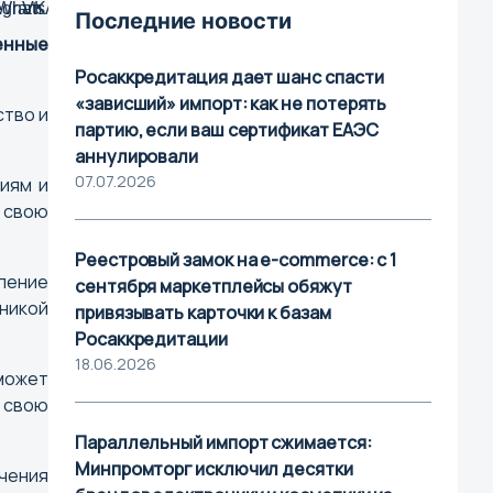
Последние новости
енные
ж
Росаккредитация дает шанс спасти
«зависший» импорт: как не потерять
ство и
партию, если ваш сертификат ЕАЭС
аннулировали
07.07.2026
иям и
 свою
Реестровый замок на e-commerce: с 1
вление
сентября маркетплейсы обяжут
никой
привязывать карточки к базам
Росаккредитации
18.06.2026
может
 свою
Параллельный импорт сжимается:
Минпромторг исключил десятки
чения