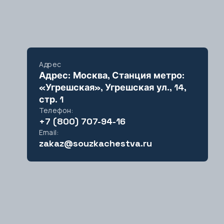
Адрес
д
Адрес: Москва, Станция метро:
«Угрешская», Угрешская ул., 14,
стр. 1
етербург
Телефон:
+7 (800) 707-94-16
Email:
zakaz@souzkachestva.ru
ополь
ск
оль
ар