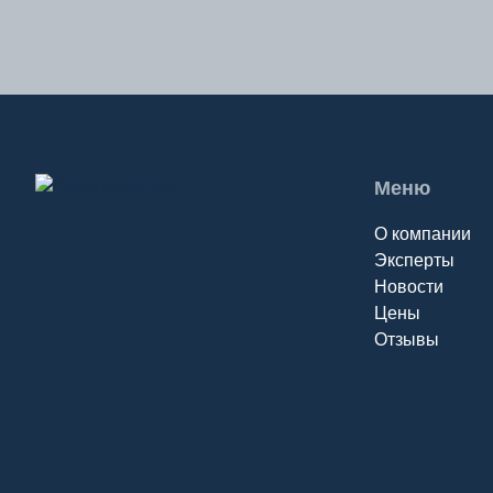
Т
Тамбов
Тверь
Тольятти
Томск
Меню
Тула
О компании
Тюмень
Эксперты
Новости
Ч
Цены
Отзывы
Чебоксары
Челябинск
Черкесск
Чита