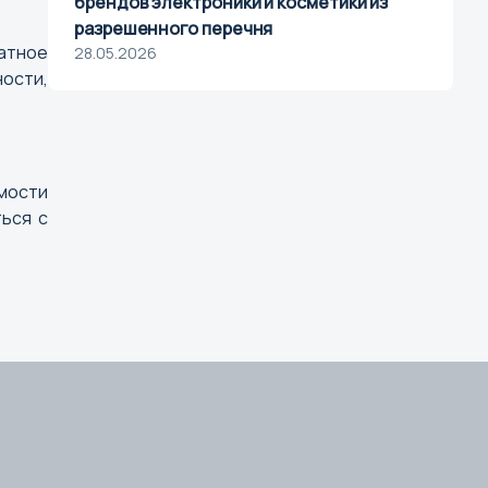
брендов электроники и косметики из
разрешенного перечня
атное
28.05.2026
ости,
имости
ься с
г