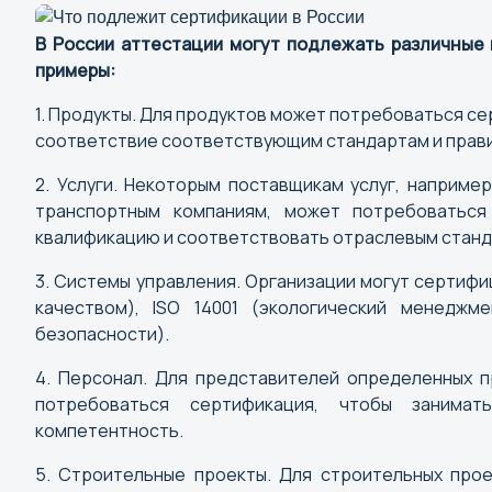
В России аттестации могут подлежать различные
примеры:
1. Продукты. Для продуктов может потребоваться се
Г
соответствие соответствующим стандартам и прав
Горно-Алтайск
2. Услуги. Некоторым поставщикам услуг, наприм
Грозный
транспортным компаниям, может потребоваться
квалификацию и соответствовать отраслевым станд
3. Системы управления. Организации могут сертифиц
Й
качеством), ISO 14001 (экологический менеджм
безопасности).
Йошкар-Ола
4. Персонал. Для представителей определенных п
потребоваться сертификация, чтобы занима
компетентность.
5. Строительные проекты. Для строительных про