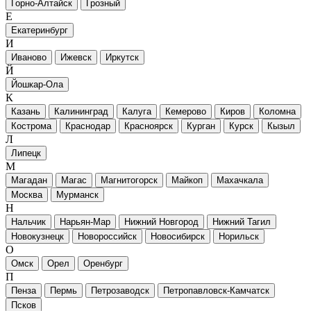
Горно-Алтайск
Грозный
Е
Екатеринбург
И
Иваново
Ижевск
Иркутск
Й
Йошкар-Ола
К
Казань
Калининград
Калуга
Кемерово
Киров
Коломна
Кострома
Краснодар
Красноярск
Курган
Курск
Кызыл
Л
Липецк
М
Магадан
Магас
Магнитогорск
Майкоп
Махачкала
Москва
Мурманск
Н
Нальчик
Нарьян-Мар
Нижний Новгород
Нижний Тагил
Новокузнецк
Новороссийск
Новосибирск
Норильск
О
Омск
Орел
Оренбург
П
Пенза
Пермь
Петрозаводск
Петропавловск-Камчатск
Псков