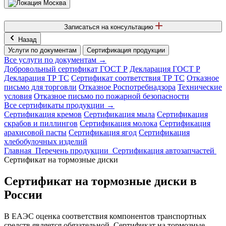
Москва
Записаться на консультацию
Назад
Услуги по документам
Сертификация продукции
Все услуги по документам →
Добровольный сертификат ГОСТ Р
Декларация ГОСТ Р
Декларация ТР ТС
Сертификат соответствия ТР ТС
Отказное
письмо для торговли
Отказное Роспотребнадзора
Технические
условия
Отказное письмо по пожарной безопасности
Все сертификаты продукции →
Сертификация кремов
Сертификация мыла
Сертификация
скрабов и пиллингов
Сертификация молока
Сертификация
арахисовой пасты
Сертификация ягод
Сертификация
хлебобулочных изделий
Главная
Перечень продукции
Сертификация автозапчастей
Сертификат на тормозные диски
Сертификат на тормозные диски в
России
В ЕАЭС оценка соответствия компонентов транспортных
средств является обязательной. Сертификат на тормозные