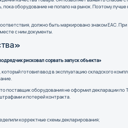
, пока оборудование не попало на рынок. Поэтому лучше
Ставроп
Сыктывк
ответствия, должно быть маркировано знаком ЕАС. При 
вместе с ним документы.
У
Х
ства»
Улан-Удэ
Хабаров
Ульяновск
Ханты-М
подрядчик рисковал сорвать запуск объекта»
Уфа
 который готовил ввод в эксплуатацию складского компл
ание.
то поставщик оборудования не оформил декларации по ТР 
 штрафами и потерей контракта.
Э
Ю
Элиста
Южно-С
еделили корректные схемы декларирования;