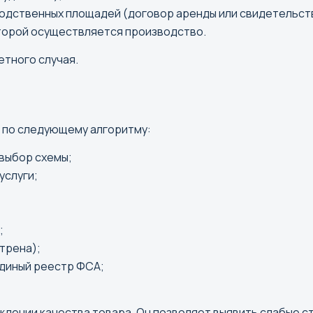
Нижний Тагил
одственных площадей (договор аренды или свидетельств
Новокузнецк
торой осуществляется производство.
Новороссийск
етного случая.
Новосибирск
Норильск
 по следующему алгоритму:
Р
С
выбор схемы;
Ростов-на-Дону
Салехар
услуги;
Рязань
Самара
Санкт-П
Саранск
;
Саратов
трена);
единый реестр ФСА;
Симфер
Смолен
Сочи
ждении качества товара. Он позволяет выявить слабые 