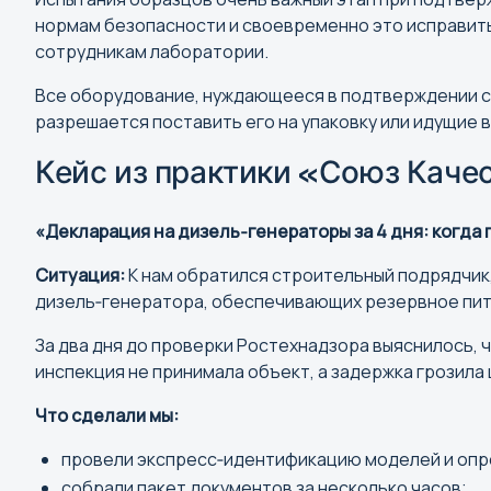
нормам безопасности и своевременно это исправить
сотрудникам лаборатории.
Все оборудование, нуждающееся в подтверждении со
разрешается поставить его на упаковку или идущие 
Т
Кейс из практики «Союз Каче
Тамбов
Тверь
«Декларация на дизель‑генераторы за 4 дня: когда 
Тольятти
Томск
Ситуация:
К нам обратился строительный подрядчик,
дизель‑генератора, обеспечивающих резервное пит
Тула
Тюмень
За два дня до проверки Ростехнадзора выяснилось, ч
инспекция не принимала объект, а задержка грозила
Ч
Что сделали мы:
Чебоксары
провели экспресс‑идентификацию моделей и опр
Челябинск
собрали пакет документов за несколько часов;