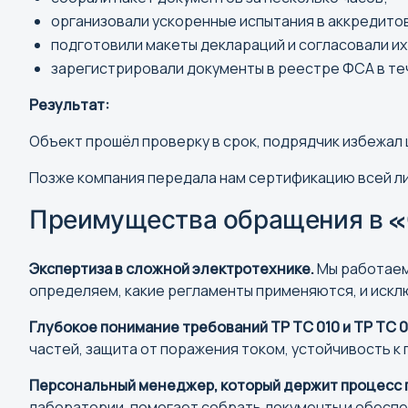
Черкесск
организовали ускоренные испытания в аккредито
Чита
подготовили макеты деклараций и согласовали их 
зарегистрировали документы в реестре ФСА в т
Я
Результат:
Якутск
Объект прошёл проверку в срок, подрядчик избежал 
Ярославль
Позже компания передала нам сертификацию всей л
Преимущества обращения в «
Экспертиза в сложной электротехнике.
Мы работаем
определяем, какие регламенты применяются, и исклю
Глубокое понимание требований ТР ТС 010 и ТР ТС 
частей, защита от поражения током, устойчивость к
Персональный менеджер, который держит процесс 
лаборатории, помогает собрать документы и обеспе