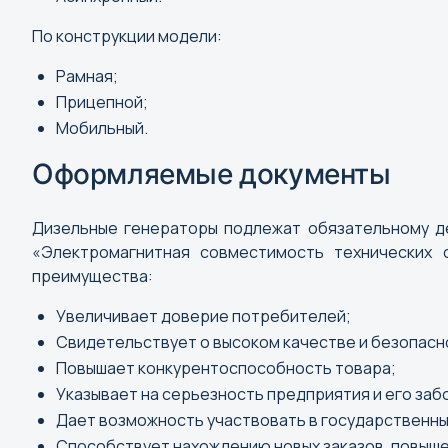
По конструкции модели:
Рамная;
Прицепной;
Мобильный.
Оформляемые документы
Дизельные генераторы подлежат обязательному де
«Электромагнитная совместимость технических
Выбор города
преимущества:
Увеличивает доверие потребителей;
Поиск города
Свидетельствует о высоком качестве и безопасн
А
Повышает конкурентоспособность товара;
Указывает на серьезность предприятия и его заб
Абакан
Дает возможность участвовать в государственных
Анадырь
Способствует нахождению новых заказов, повыш