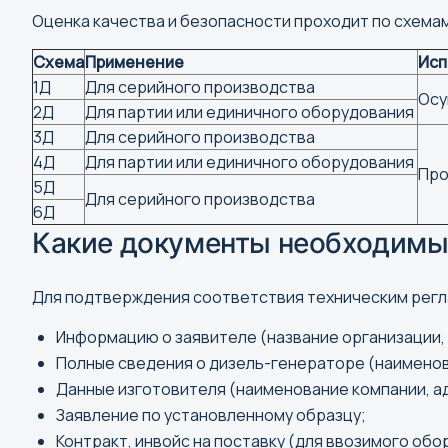
Оценка качества и безопасности проходит по схемам 1
Схема
Применение
Исп
1Д
Для серийного производства
Осу
2Д
Для партии или единичного оборудования
3Д
Для серийного производства
4Д
Для партии или единичного оборудования
Про
5Д
Для серийного производства
6Д
Какие документы необходимы
Для подтверждения соответствия техническим регл
М
Информацию о заявителе (название организации, 
Полные сведения о дизель-генераторе (наименова
Магадан
Данные изготовителя (наименование компании, а
Магас
Заявление по установленному образцу;
Магнитогорск
Контракт, инвойс на поставку (для ввозимого обо