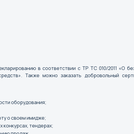
кларированию в соответствии с ТР ТС 010/2011 «О без
 средств». Также можно заказать добровольный сер
ости оборудования;
Б
В
оту о своем имидже;
Барнаул
Великий
 конкурсах, тендерах;
Белгород
Владиво
ению продаж.