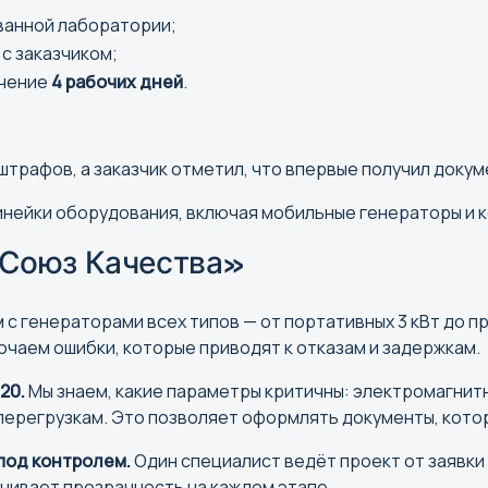
ванной лаборатории;
с заказчиком;
ечение
4 рабочих дней
.
штрафов, а заказчик отметил, что впервые получил докум
инейки оборудования, включая мобильные генераторы и 
Союз Качества»
 с генераторами всех типов — от портативных 3 кВт до п
чаем ошибки, которые приводят к отказам и задержкам.
020.
Мы знаем, какие параметры критичны: электромагни
 перегрузкам. Это позволяет оформлять документы, кото
под контролем.
Один специалист ведёт проект от заявки
чивает прозрачность на каждом этапе.