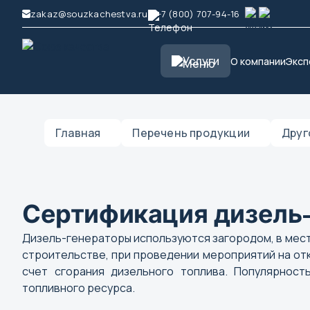
zakaz@souzkachestva.ru
+7 (800) 707-94-16
Услуги
О компании
Эксп
Главная
Перечень продукции
Друг
Сертификация дизель-
Дизель-генераторы используются загородом, в места
строительстве, при проведении мероприятий на отк
счет сгорания дизельного топлива. Популярнос
топливного ресурса.