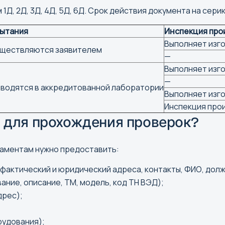
Д, 2Д, 3Д, 4Д, 5Д, 6Д. Срок действия документа на серию
Кемерово
Киров
ытания
Инспекция про
Выполняет изг
Коломна
ществляются заявителем
—
Кострома
Выполняет изг
Краснодар
—
водятся в аккредитованной лаборатории
Красноярск
Выполняет изг
Инспекция про
Курган
 для прохождения проверок?
Курск
Кызыл
аментам нужно предоставить:
Н
О
фактический и юридический адреса, контакты, ФИО, долж
ние, описание, ТМ, модель, код ТН ВЭД);
Нальчик
Омск
дрес);
Нарьян-Мар
Орел
Нижний Новгород
Оренбур
рудования);