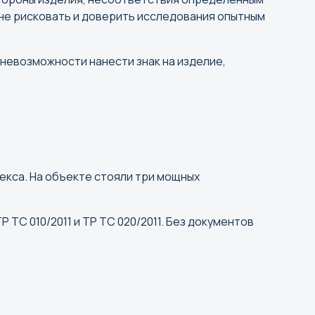
 не рисковать и доверить исследования опытным
оль
ар
невозможности нанести знак на изделие,
ск
ансийск
екса. На объекте стояли три мощных
ТС 010/2011 и ТР ТС 020/2011. Без документов
ахалинск