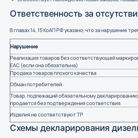
Армавир
Ответственность за отсутств
Архангельск
Астрахань
В главах 14, 15 КоАП РФ указано, что за нарушение 
Нарушение
Реализация товаров без соответствующей маркиро
Г
ЕАС (если она обязательна)
Горно-Алтайск
Продажа товаров плохого качества
Грозный
Обман потребителей
Товар, подлежащий обязательному декларированию
продается без подтверждения соответствия
Й
Изделия не соответствуют ТР
Йошкар-Ола
Схемы декларирования дизел