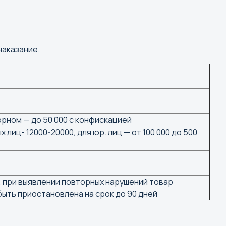
вказ
р
ад
наказание.
ж
орном — до 50 000 с конфискацией
 лиц- 12000-20000, для юр. лиц — от 100 000 до 500
, при выявлении повторных нарушений товар
ыть приостановлена на срок до 90 дней