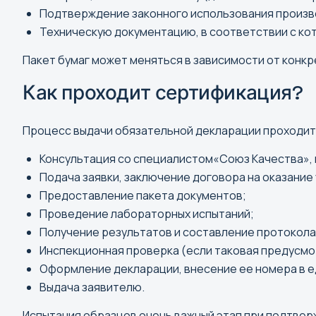
Майкоп
Подтверждение законного использования произв
Махачкала
Техническую документацию, в соответствии с ко
Москва
Пакет бумаг может меняться в зависимости от конкр
Мурманск
Как проходит сертификация?
Процесс выдачи обязательной декларации проходит
П
Консультация со специалистом«Союз Качества», 
Пенза
Подача заявки, заключение договора на оказание 
Пермь
Предоставление пакета документов;
Петрозаводск
Проведение лабораторных испытаний;
Петропавловск-Камчатск
Получение результатов и составление протокола
Псков
Инспекционная проверка (если таковая предусмо
Оформление декларации, внесение ее номера в 
Выдача заявителю.
Испытания образцов очень важный этап при подтвер