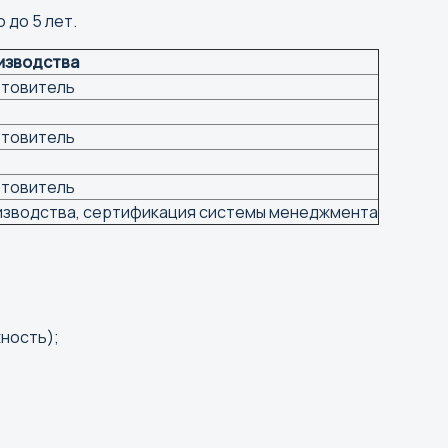
 до 5 лет.
изводства
отовитель
отовитель
отовитель
изводства, сертификация системы менеджмента
ность);
г