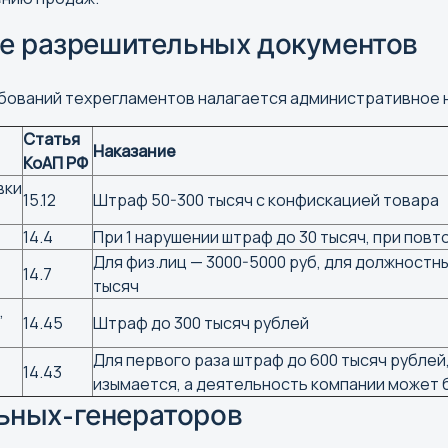
Бийск
Владика
ие разрешительных документов
Биробиджан
Владими
Благовещенск
Волгогр
требований техрегламентов налагается административное 
Брянск
Вологда
Вороне
Статья
Наказание
КоАП РФ
вки
Е
И
15.12
Штраф 50-300 тысяч с конфискацией товара
Екатеринбург
Иваново
14.4
При 1 нарушении штраф до 30 тысяч, при повт
Ижевск
Для физ.лиц — 3000-5000 руб, для должностных
14.7
тысяч
Иркутск
,
14.45
Штраф до 300 тысяч рублей
К
Л
Для первого раза штраф до 600 тысяч рублей
14.43
изымается, а деятельность компании может б
Казань
Липецк
ьных-генераторов
Калининград
Калуга